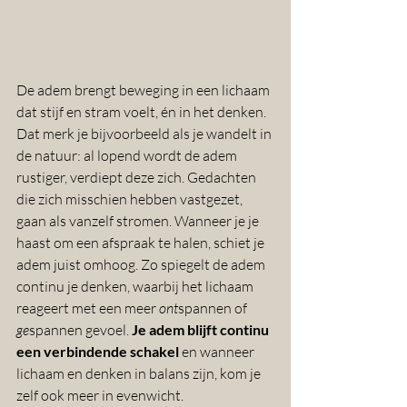
De adem brengt beweging in een lichaam 
dat stijf en stram voelt, én in het denken. 
Dat merk je bijvoorbeeld als je wandelt in 
de natuur: al lopend wordt de adem 
rustiger, verdiept deze zich. Gedachten 
die zich misschien hebben vastgezet, 
gaan als vanzelf stromen. Wanneer je je 
haast om een afspraak te halen, schiet je 
adem juist omhoog. Zo spiegelt de adem 
continu je denken, waarbij het lichaam 
reageert met een meer 
ont
spannen of 
ge
spannen gevoel. 
Je adem blijft continu 
een verbindende schakel
 en wanneer 
lichaam en denken in balans zijn, kom je 
zelf ook meer in evenwicht.